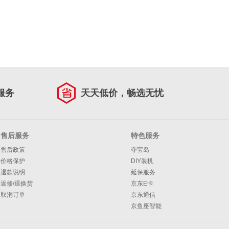
服务
天天低价，畅选无忧
售后服务
特色服务
售后政策
夺宝岛
价格保护
DIY装机
退款说明
延保服务
返修/退换货
京东E卡
取消订单
京东通信
京鱼座智能