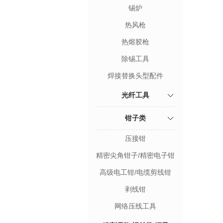
锡炉
热风枪
热熔胶枪
除锡工具
焊接替换头型配件
光纤工具
钳子类
压接钳
精密尖角钳子/精密电子钳
高级电工钳/电缆剪线钳
剥线钳
网络压线工具