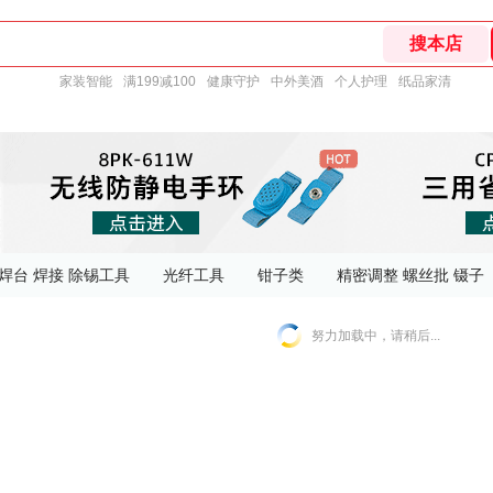
家装智能
满199减100
健康守护
中外美酒
个人护理
纸品家清
焊台 焊接 除锡工具
光纤工具
钳子类
精密调整 螺丝批 镊子
努力加载中，请稍后...